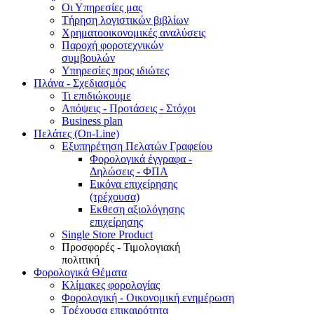
Οι Υπηρεσίες μας
Τήρηση λογιστικών βιβλίων
Χρηματοοικονομικές αναλύσεις
Παροχή φοροτεχνικών
συμβουλών
Υπηρεσίες προς ιδιώτες
Πλάνα - Σχεδιασμός
Τι επιδιώκουμε
Απόψεις - Προτάσεις - Στόχοι
Business plan
Πελάτες (On-Line)
Εξυπηρέτηση Πελατών Γραφείου
Φορολογικά έγγραφα -
Δηλώσεις - ΦΠΑ
Εικόνα επιχείρησης
(τρέχουσα)
Εκθεση αξιολόγησης
επιχείρησης
Single Store Product
Προσφορές - Τιμολογιακή
πολιτική
Φορολογικά Θέματα
Κλίμακες φορολογίας
Φορολογική - Οικονομική ενημέρωση
Τρέχουσα επικαιρότητα