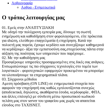
Αρθρογραφία
Αρθρα - Ενημερωτικά
Ο τρόπος λειτουργίας μας
01. Εμείς στην ΑΝΑΠΤΥΞΙΑΚΗ
Με οδηγό την πολύχρονη εμπειρία μας, δίνουμε τη σωστή
ενημέρωση και καθοδήγηση στον φορολογούμενο, είτε πρόκειται
για ιδιώτη, ελεύθερο επαγγελματία ή επιχείρηση. Κατά την
πολυετή μας πορεία, έχουμε κερδίσει και συνεχίζουμε καθημερινά
να κερδίζουμε- άξια την εμπιστοσύνη σας,στοχεύοντας πάντα στην
αύξηση της ποιότητας των υπηρεσιών που παρέχουμε.
02. Με την καθοδήγηση μας
Προσφέρουμε υπηρεσίες προσαρμοσμένες στις δικές σας ανάγκες.
Ενσωματώνουμε τις πιο σύγχρονες τεχνολογίες στο τομέα των
λογιστικών - φοροτεχνικών εφαρμογών προκειμένου να μπορούμε
να υλοποιήσουμε τα επιχειρηματικά πλάνα.
03. Σύγχρονοι μέθοδοι
Αμεση πρόσβαση (ON LINE) σε ενημερωτικά στοιχεία που
αφορούν την επιχείρησή σας καθώς εμπλουτίζονται συνεχώς
(αποδεικτικά, δηλώσεις, ακαθάριστα έσοδα, κερδοφορία , ΦΠΑ,
και άλλες επιλογές) με σύνδεση μέσω προσωπικού κωδικού
πελάτη μας στον server του γραφείου μας χωρίς να απαιτείται
είσοδος στο TAXISNET.