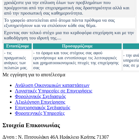
χρειάζεστε για την επίλυση όλων των προβλημάτων που
προέρχονται από την επιχειρηματική σας δραστηριότητα αλλά και
από την προσωπική σας καθημερινότητα.
To γραφείο αποτελείται από άτομα πάντα πρόθυμα να σας
εξυπηρετήσουν και να επιλύσουν κάθε σας θέμα.
Εχοντας σαν τελικό στόχο μια πιο κερδοφόρα επιχείρηση και με την
καθοδήγηση του ιδρυτή της....
Εντοπίζουμε
Προσαρμόζουμε
- τις
- το όραμα και τους στόχους σας αφού
- την αν
πραγματικές
ερευνήσουμε και εντοπίσουμε τις λειτουργικές
υπηρεσίε
ανάγκες των
και χρηματοοικονομικές πτυχές της επιχείρησης
σας σε 
πελατών μας.
σας
Με εγγύηση για το αποτέλεσμα
Ανάλυση Οικονομικών καταστάσεων
Λογιστικές Υπηρεσίες σε Επιχειρήσεις
Φορολογικός Σχεδιασμός
Αξιολόγηση Επιχείρησης
Επιχειρησιακός Σχεδιασμός
Φοροτεχνικές Υπηρεσίες
Στοιχεία Επικοινωνίας
Δ/νση : Ν. Πιτσουλάκη 46Α Ηράκλειο Κρήτης 71307