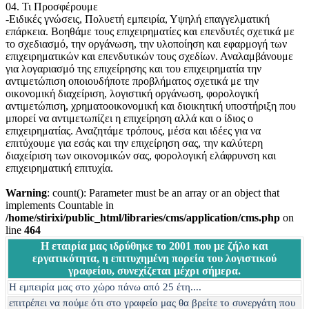
04. Τι Προσφέρουμε
-Ειδικές γνώσεις, Πολυετή εμπειρία, Υψηλή επαγγελματική
επάρκεια. Βοηθάμε τους επιχειρηματίες και επενδυτές σχετικά με
το σχεδιασμό, την οργάνωση, την υλοποίηση και εφαρμογή των
επιχειρηματικών και επενδυτικών τους σχεδίων. Αναλαμβάνουμε
για λογαριασμό της επιχείρησης και του επιχειρηματία την
αντιμετώπιση οποιουδήποτε προβλήματος σχετικά με την
οικονομική διαχείριση, λογιστική οργάνωση, φορολογική
αντιμετώπιση, χρηματοοικονομική και διοικητική υποστήριξη που
μπορεί να αντιμετωπίζει η επιχείρηση αλλά και ο ίδιος ο
επιχειρηματίας. Αναζητάμε τρόπους, μέσα και ιδέες για να
επιτύχουμε για εσάς και την επιχείρηση σας, την καλύτερη
διαχείριση των οικονομικών σας, φορολογική ελάφρυνση και
επιχειρηματική επιτυχία.
Warning
: count(): Parameter must be an array or an object that
implements Countable in
/home/stirixi/public_html/libraries/cms/application/cms.php
on
line
464
Η εταιρία μας ιδρύθηκε το 2001 που με ζήλο και
εργατικότητα, η επιτυχημένη πορεία του λογιστικού
γραφείου, συνεχίζεται μέχρι σήμερα.
Η εμπειρία μας στο χώρο πάνω από 25 έτη....
επιτρέπει να πούμε ότι στο γραφείο μας θα βρείτε το συνεργάτη που